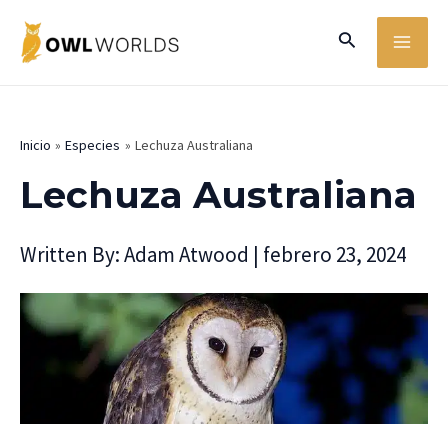
Ir
MA
Buscar
al
ME
contenido
Inicio
Especies
Lechuza Australiana
Lechuza Australiana
Written By:
Adam Atwood
|
febrero 23, 2024