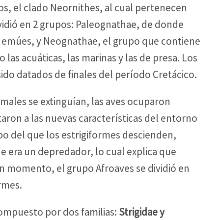
os, el clado Neornithes, al cual pertenecen
ividió en 2 grupos: Paleognathae, de donde
os emúes, y Neognathae, el grupo que contiene
 las acuáticas, las marinas y las de presa. Los
ido datados de finales del período Cretácico.
imales se extinguían, las aves ocuparon
ron a las nuevas características del entorno
po del que los estrigiformes descienden,
 era un depredador, lo cual explica que
ún momento, el grupo Afroaves se dividió en
ormes.
compuesto por dos familias:
Strigidae y